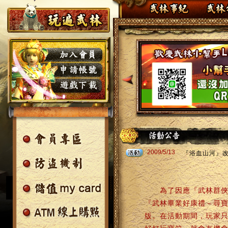
2009/5/13
『浴血山河』
為了因應『武林群俠傳
『武林畢業好康禮－尋
版。在活動期間，玩家