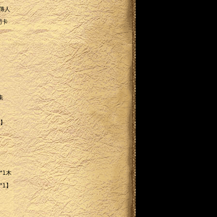
術傳人
門卡
集
1】
*1木
*1】