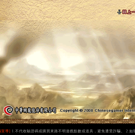
騙宣導]
1.不代收驗證碼或購買來路不明遊戲點數或道具，避免遭受詐騙。 2.如