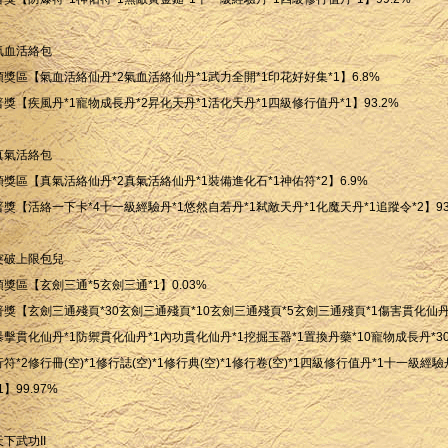
氣血活絡包
頭獎區【氣血活絡仙丹*2氣血活絡仙丹*1武力全開*1印花好好集*1】6.8%
普獎【疾風丹*1寵物成長丹*2昇化天丹*1活化天丹*1四級修行值丹*1】93.2%
真氣活絡包
頭獎區【真氣活絡仙丹*2真氣活絡仙丹*1裝備進化石*1神佑符*2】6.9%
普獎【活絡一下卡*4十一級經驗丹*1悠然自若丹*1弒敵天丹*1化魔天丹*1追蹤令*2】93
突破上限包兒
頭獎區【玄劍三通*5玄劍三通*1】0.03%
普獎【玄劍三通殘頁*30玄劍三通殘頁*10玄劍三通殘頁*5玄劍三通殘頁*1傷害貫化仙丹
暴擊貫化仙丹*1防禦貫化仙丹*1內功貫化仙丹*1挖掘玉器*1置換丹藥*10寵物成長丹*3
行符*2修行冊(空)*1修行誌(空)*1修行典(空)*1修行卷(空)*1四級修行值丹*1十一級經驗
1】99.97%
天下武功II