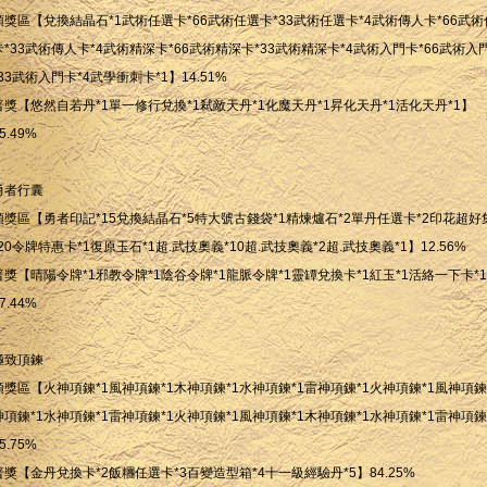
頭獎區【兌換結晶石*1武術任選卡*66武術任選卡*33武術任選卡*4武術傳人卡*66武
卡*33武術傳人卡*4武術精深卡*66武術精深卡*33武術精深卡*4武術入門卡*66武術入
*33武術入門卡*4武學衝刺卡*1】14.51%
普獎【悠然自若丹*1單一修行兌換*1弒敵天丹*1化魔天丹*1昇化天丹*1活化天丹*1】
5.49%
勇者行囊
頭獎區【勇者印記*15兌換結晶石*5特大號古錢袋*1精煉爐石*2單丹任選卡*2印花超好
*20令牌特惠卡*1復原玉石*1超.武技奧義*10超.武技奧義*2超.武技奧義*1】12.56%
普獎【晴陽令牌*1邪教令牌*1陰谷令牌*1龍脈令牌*1靈罈兌換卡*1紅玉*1活絡一下卡*
7.44%
極致頂鍊
頭獎區【火神項鍊*1風神項鍊*1木神項鍊*1水神項鍊*1雷神項鍊*1火神項鍊*1風神項鍊
神項鍊*1水神項鍊*1雷神項鍊*1火神項鍊*1風神項鍊*1木神項鍊*1水神項鍊*1雷神項鍊
5.75%
普獎【金丹兌換卡*2飯糰任選卡*3百變造型箱*4十一級經驗丹*5】84.25%