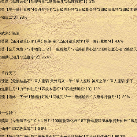
頭獎區【骷髏頭盔*1骷髏護腕*1骷髏面具*1骷髏戰衣*1】2%
普獎【單一修行兌換*4金丹兌換卡*1五級雲起符*3五級斷金符*3四級清風符*3四級木靈
小物資二*3】98%
型武滿分鉛筆
頭獎區【滿分鉛筆(刀)*1滿分鉛筆(拳)*1滿分鉛筆(槍)*1單一修行兌換*4】4.6%
普獎【金丹兌換卡*2小物資二*2十一級經驗丹*2活絡筋骨心法*2活絡筋脈心法*2撼動
*2撼動江湖丹*2追蹤令*2】95.4%
一筆行天下
頭獎區【兌換結晶石*1單人座騎-天外飛來一筆*1單人座騎-神來之筆*1單人座騎-多了一
力無窮仙丹*1力千鈞仙丹*1四級木靈符*10四級清風符*10】11%
普獎【活絡一下卡*1飯糰好好吃*1回魂咒*2十一級經驗丹*1六級修行值丹*1】89%
再一包就中
頭獎區【令譽隨選包*10上古碎片*100寵物強化丹*18百變造型箱*8暴擊提升仙丹*1戰
化仙丹*1印花收集簿*1】0.8%
普獎【防爆符*1神佑符*1無敵黃金鎚*1十一級經驗丹*1四級修行值丹*1】99.2%