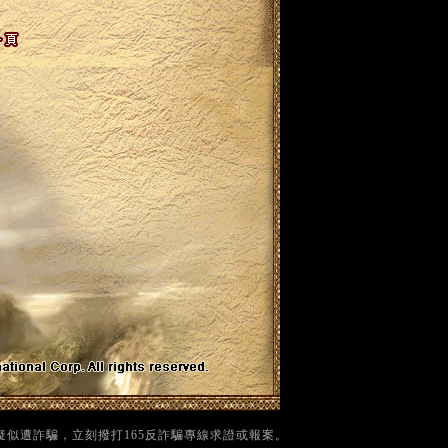
疑似遭詐騙，立刻撥打165反詐騙專線求證或報案。