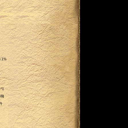
.1%
*1
0飛
丹