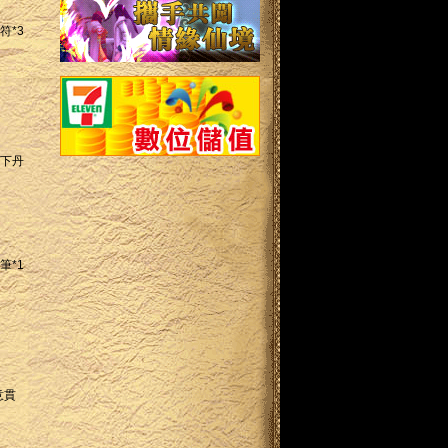
符*3
天下丹
筆*1
意貫