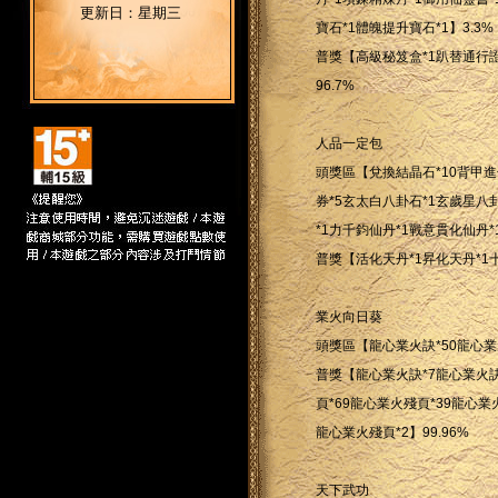
更新日：星期三
寶石*1體魄提升寶石*1】3.3%
普獎【高級秘笈盒*1趴替通行證*
96.7%
人品一定包
頭獎區【兌換結晶石*10背甲進化
券*5玄太白八卦石*1玄歲星八
*1力千鈞仙丹*1戰意貫化仙丹*
普獎【活化天丹*1昇化天丹*1十
業火向日葵
頭獎區【龍心業火訣*50龍心業火
普獎【龍心業火訣*7龍心業火訣
頁*69龍心業火殘頁*39龍心業
龍心業火殘頁*2】99.96%
天下武功