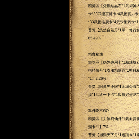
頭獎區【兌換結晶石*1武術神人
卡*33武術宗師卡*4武術實力卡
*33武術推廣卡*4武學衝刺卡*1】
普獎【悠然自若丹*1單一修行兌
85.49%
精實精煉
頭獎區【媽媽專用卡*1精煉爐石
指精煉丹*1衣服精煉丹*1鞋靴
*1】2.26%
普獎【阿鼻界令牌*1金城令牌*
換*1活絡一下卡*1飯糰好好吃*1
單丹吃不GO
頭獎區【力無窮仙丹*1氣血貫化
溜卡*1】7%
普獎【撼動天下丹*1追蹤令*1