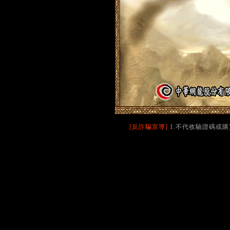
[反詐騙宣導]
1.不代收驗證碼或