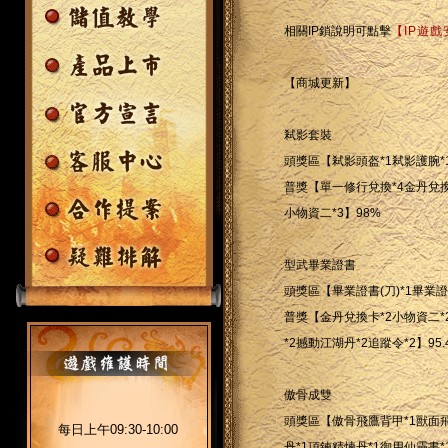
相關IP鎖說明可點擊
【IP遊
【商城更新】
弒影套裝
頭獎區【弒影頭盔*1弒影護腕*
普獎【單一修行兌換*4金丹兌換
小物資二*3】98%
型武畢業證書
頭獎區【畢業證書(刀)*1畢業證書
普獎【金丹兌換卡*2小物資二*
*2撼動江湖丹*2追蹤令*2】95.
傲骨成雙
頭獎區【傲骨飛鷹背甲*1獸面飛
每日上午09:30-10:00
丹*1項鍊精煉丹*1御用仙靈書*