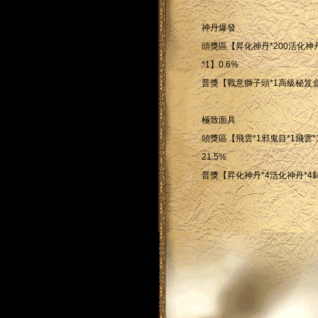
神丹爆發
頭獎區【昇化神丹*200活化神丹
*1】0.6%
普獎【戰意獅子頭*1高級秘笈盒*
極致面具
頭獎區【飛雲*1邪鬼目*1飛雲*
21.5%
普獎【昇化神丹*4活化神丹*4弒