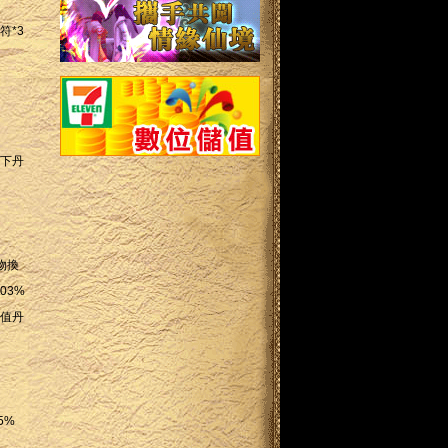
符*3
天下丹
物換
03%
行值丹
5%