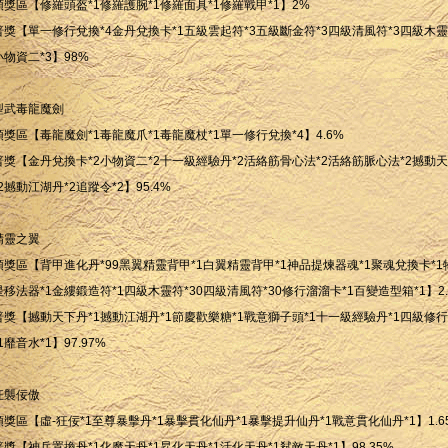
頭獎區【修羅頭盔*1修羅護腕*1修羅面具*1修羅戰甲*1】2%
普獎【單一修行兌換*4金丹兌換卡*1五級雲起符*3五級斷金符*3四級清風符*3四級木靈
小物資二*3】98%
型武毒龍魔劍
頭獎區【毒龍魔劍*1毒龍魔爪*1毒龍魔杖*1單一修行兌換*4】4.6%
普獎【金丹兌換卡*2小物資二*2十一級經驗丹*2活絡筋骨心法*2活絡筋脈心法*2撼動
*2撼動江湖丹*2追蹤令*2】95.4%
精靈之翼
頭獎區【背甲進化丹*99黑翼精靈背甲*1白翼精靈背甲*1神品提煉器魂*1聚魂兌換卡*1
星移法器*1金縷鍛造符*1四級木靈符*30四級清風符*30修行溜溜卡*1百變造型箱*1】2.
普獎【撼動天下丹*1撼動江湖丹*1節慶歡樂糖*1戰意獅子頭*1十一級經驗丹*1四級修
*1靡音水*1】97.97%
狂襲佞傲
頭獎區【虛-狂佞*1至尊暴擊丹*1暴擊貫化仙丹*1暴擊提升仙丹*1戰意貫化仙丹*1】1.6
普獎【神兵置換丹*1化魔天丹*1昇化天丹*1活化天丹*1弒敵天丹*1】98.35%