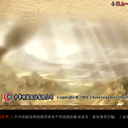
騙宣導]
1.不代收驗證碼或購買來路不明遊戲點數或道具，避免遭受詐騙。 2.如