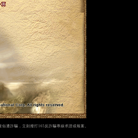
疑似遭詐騙，立刻撥打165反詐騙專線求證或報案。