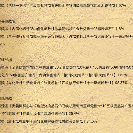
普獎【活絡一下卡*4五級雲起符*3五級斷金符*3四級清風符*3四級木靈符*3】97%
恭喜無敵包
頭獎區【內傷化虛丹*2內傷化虛丹*1冰晶龍結晶*1金丹兌換卡*2精煉爐石*1】8%
普獎【單一修行兌換*2戰意獅子頭*2撼動天下丹*2撼動江湖丹*2追蹤令*2十一級經驗丹
92%
爆破登場
頭獎區【至尊防爆箱*99至尊防爆箱*30至尊防爆箱*10祝福丹*50防爆符*50神佑符*50
進化丹*50傷害提升仙丹*1內功傷害仙丹*1抵消化勁仙丹*1抵消卸勁仙丹*1】1.63%
普獎【昇化天丹*1活化天丹*1強化卷軸*1四級修行值丹*1十一級經驗丹*1】98.37%
奧義無敵
頭獎區【奧義開釋心法*7造型兌換晶石*8召喚胡蘿蔔*9靈罈兌換卡*10五級雲起符*1五
金符*1龍鳳披*1行囊兌換卡*1武術任選卡*1】25.4%
普獎【紅玉*1戰意獅子頭*1飯糰好好吃*1無敵黃金鎚*1】74.6%