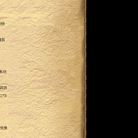
刀快
殘頁
本功
衣武功
二*3
囊兌換