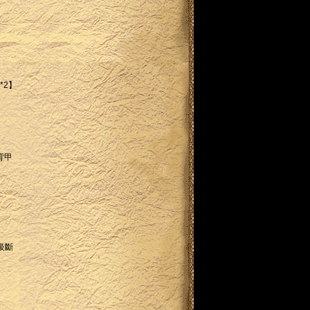
*2】
背甲
級斷