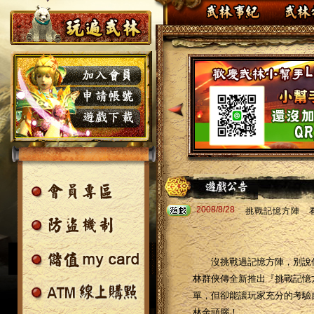
2008/8/28
挑戰記憶方陣 
沒挑戰過記憶方陣，別說你
林群俠傳全新推出『挑戰記憶
單，但卻能讓玩家充分的考驗
林金頭腦！