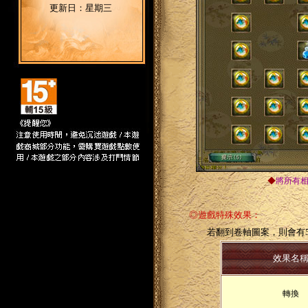
更新日：星期三
◆
將所有
◎遊戲特殊效果：
若翻到卷軸圖案，則會有5
效果名
轉換