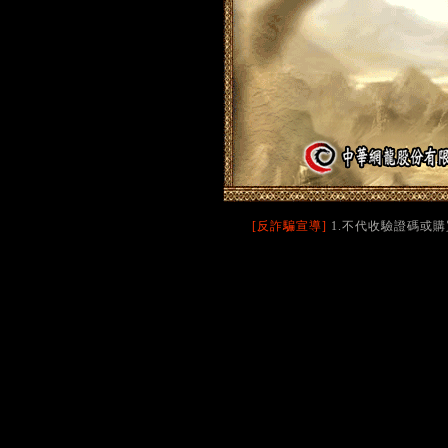
[反詐騙宣導]
1.不代收驗證碼或