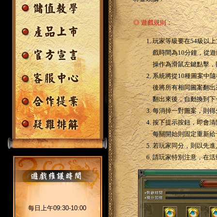
◎ 遊戲規則：
玩家等級要在54級以
戲時間為10分鐘，從遊
操作為滑鼠左鍵點擊，
系統將從10種圖案中
後將所有相同圖案翻出
翻出來後，自動換到下
每消掉一對圖案，則得
按下提示按鈕，即會清
每關開始則固定重新給
若玩家同分，則以先進
請玩家特別注意，在活
每日上午09:30-10:00