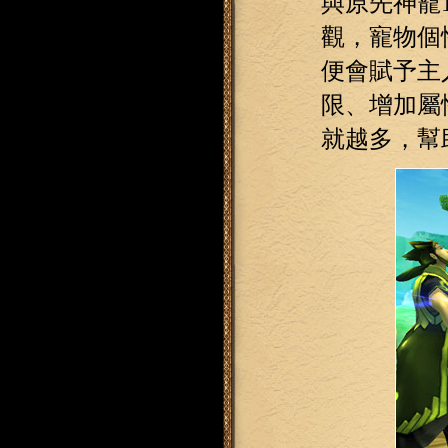
與原先神寵
觀，寵物個
便會賦予主
限、增加屬
就越多，幫