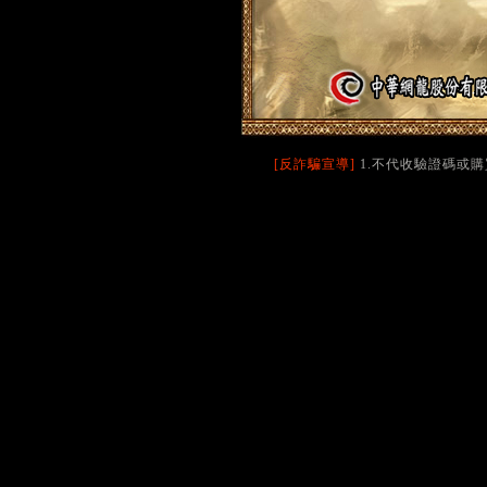
[反詐騙宣導]
1.不代收驗證碼或