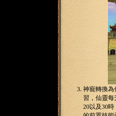
神寵轉換為
習，仙靈每
20以及3
的前置技能