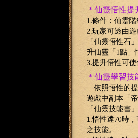
＊仙靈悟性提
1.條件：仙靈階
2.玩家可透由
「仙靈悟性石
升仙靈「1點」
3.提升悟性可
＊仙靈學習技
依照悟性的提
遊戲中副本「帝
「仙靈技能書
1.悟性達70
之技能。