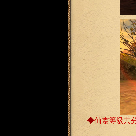
◆
仙靈等級共