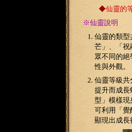
◆
仙靈的
※仙靈說明
仙靈的類型
芒」、「祝
眾不同的絕
性與外觀。
仙靈等級共
提升而成長
型」模樣現
可利用「覺
顯現出成長