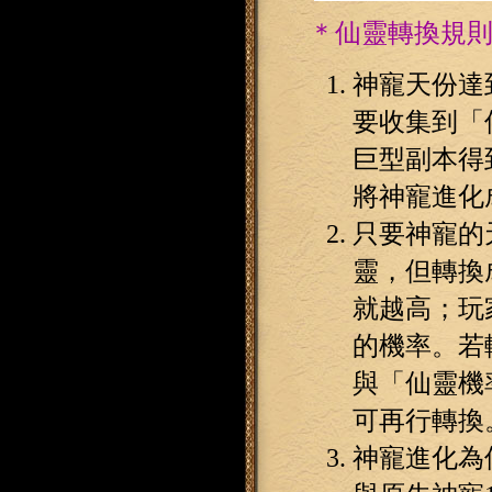
＊仙靈轉換規
神寵天份達
要收集到「
巨型副本得
將神寵進化
只要神寵的天
靈，但轉換
就越高；玩
的機率。若
與「仙靈機
可再行轉換
神寵進化為