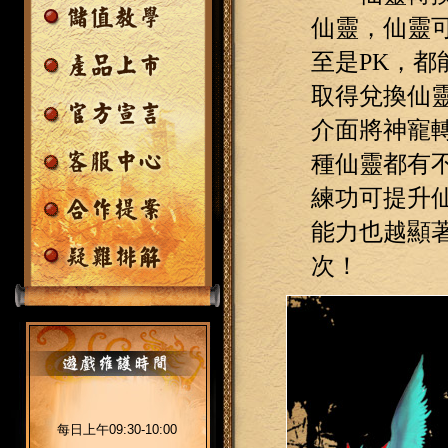
仙靈，仙靈
至是PK，
取得兌換仙
介面將神寵
種仙靈都有
練功可提升
能力也越顯
次！
每日上午09:30-10:00