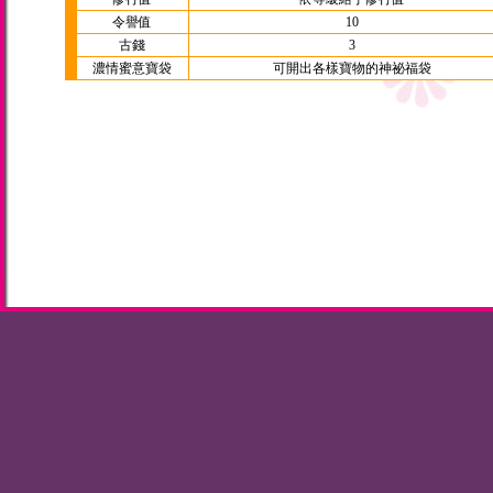
令譽值
10
古錢
3
濃情蜜意寶袋
可開出各樣寶物的神祕福袋